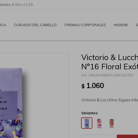
Sábados 9:00 a 13:30.
ICA
CUIDADO DEL CABELLO
CREMAS CORPORALES
HIGIENE
Victorio & Lucc
N°16 Floral Exó
256416468411061020357
1.060
$
Victorio & Lucchino Aguas In
Variantes: