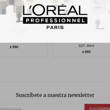
ndra Pack Edp 100ml+Body
Eau de Prep Tommy Tommy Hilf
EDT 30ml
990
$
990
$
Suscríbete a nuestra newsletter
SUSCRIBIRM