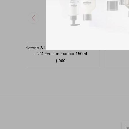
Victorio & Lucchino Aguas Masculinas
Mis Cassa
- N°4 Evasion Exotica 150ml
960
$