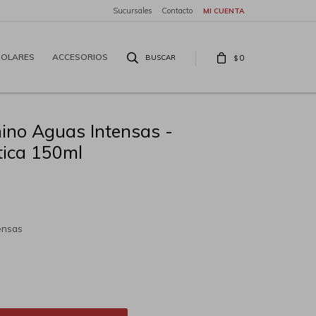
Sucursales
Contacto
SOLARES
ACCESORIOS
0
$
hino Aguas Intensas -
tica 150ml
tensas