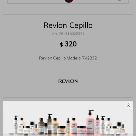
Revlon Cepillo
761318028321
320
$
Revlon Cepillo Modelo RV2832
MÉTODOS Y COSTOS DE ENVÍO

Productos que te pueden interesar