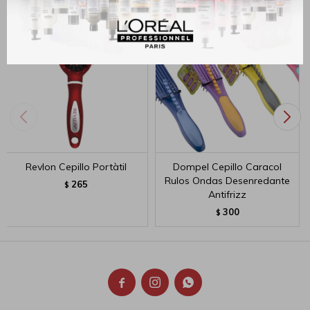
Revlon Cepillo Portàtil
Dompel Cepillo Caracol
Rulos Ondas Desenredante
265
$
Antifrizz
300
$


