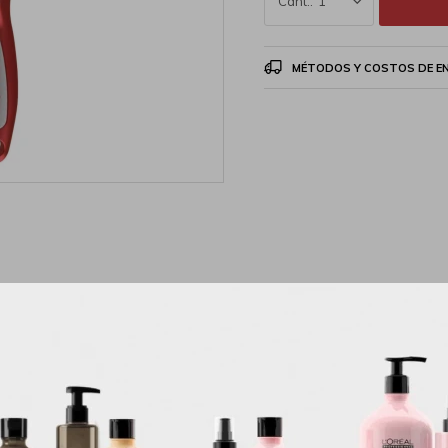
1
MÉTODOS Y COSTOS DE E
Descripción
 Revlon cuenta con un diseño Cuadrado dejándote un secado rápido que 
spués del baño. No daña tu pelo gracias a sus cerdas con material sensibl