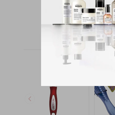
suave de puntas a raíz
Modelo: RV2833