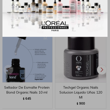
MÉTODOS Y COSTOS DE ENVÍO
Productos que te pueden interesar
Sellador De Esmalte Protein
Techgel Organic Nails
Bond Organic Nails 10 ml
Solucion Liquido Uñas 120
Ml
645
$
900
$