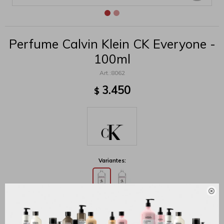
Perfume Calvin Klein CK Everyone -
100ml
8062
3.450
$
Variantes:

MÉTODOS Y COSTOS DE ENVÍO