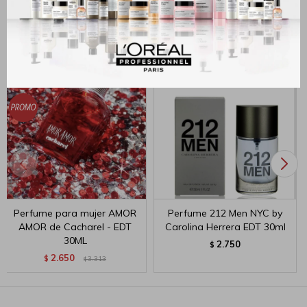
Productos que te pueden interesar
Perfume para mujer AMOR
Perfume 212 Men NYC by
AMOR de Cacharel - EDT
Carolina Herrera EDT 30ml
30ML
2.750
$
2.650
$
3.313
$