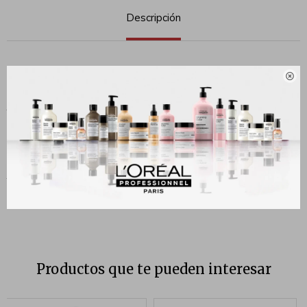
Descripción
Perfume Armani Acqua Di Gio Femme EDT 100ML

Características principales:Acqua di Gio de Giorgio Armani es una
fragancia de la familia olfativa Floral Frutal para Mujeres.Las Notas de
Salida son vodka con sabor a dulces de musk, peonía, piña, limón
(lima ácida), hoja de plátano, durazno (melocotón) y violeta.Las Notas
de Corazón son lirio de los valles (muguete), azucena, jacinto, jazmín,
fresia, calone, ylang-ylang y rosa.Las Notas de Fondo son almizcle,
cedro, sándalo, styrax y ámbar.
Productos que te pueden interesar