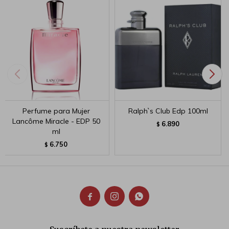
Perfume para Mujer
Ralph`s Club Edp 100ml
Lancôme Miracle - EDP 50
6.890
$
ml
6.750
$


