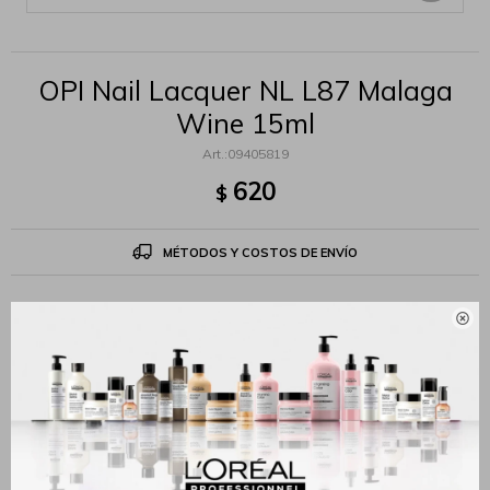
OPI Nail Lacquer NL L87 Malaga
Wine 15ml
09405819
620
$
MÉTODOS Y COSTOS DE ENVÍO

Productos que te pueden interesar