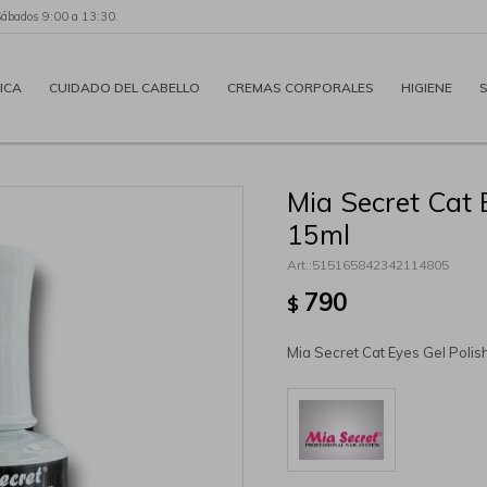
Sábados 9:00 a 13:30.
ICA
CUIDADO DEL CABELLO
CREMAS CORPORALES
HIGIENE
Mia Secret Cat 
15ml
515165842342114805
790
$
Mia Secret Cat Eyes Gel Polis