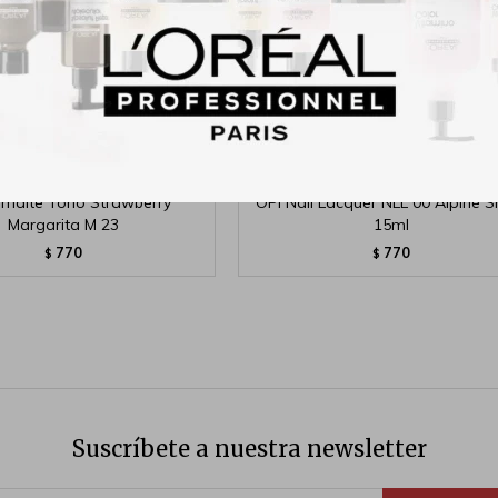
smalte Tono Strawberry
OPI Nail Lacquer NLL 00 Alpine 
Margarita M 23
15ml
770
770
$
$
Suscríbete a nuestra newsletter