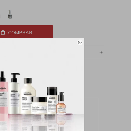
COMPRAR

NVÍO