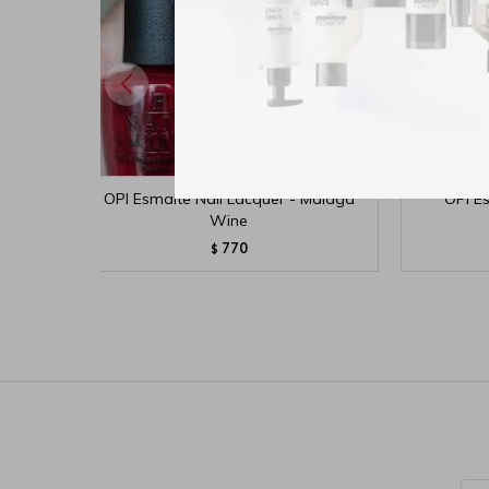
OPI Esmalte Nail Lacquer - Malaga
OPI E
Wine
770
$