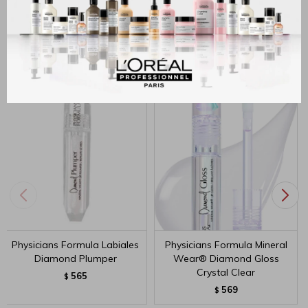
MÉTODOS Y COSTOS DE ENVÍO
Productos que te pueden interesar
Physicians Formula Labiales
Physicians Formula Mineral
Diamond Plumper
Wear® Diamond Gloss
Crystal Clear
565
$
569
$