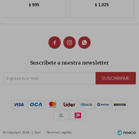
995
1.025
$
$



Suscríbete a nuestra newsletter
SUSCRIBIRME
© Copyright 2026 / J.Saul
Términos Legales