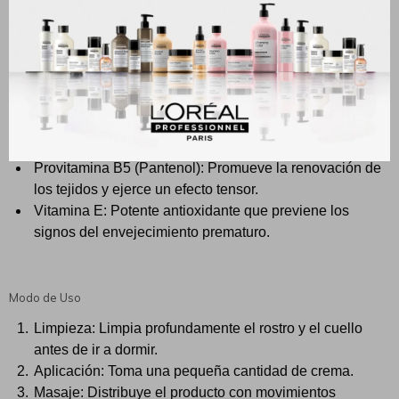
Ingredientes Activos Clave
Según la información oficial de Laboratorios Andrómaco, su eficacia
se basa en tres componentes esenciales: Tienda Andrómaco
Vitamina A: Estimula la regeneración celular y repara
las capas externas de la epidermis.
Provitamina B5 (Pantenol): Promueve la renovación de
los tejidos y ejerce un efecto tensor.
Vitamina E: Potente antioxidante que previene los
signos del envejecimiento prematuro.
Modo de Uso
Limpieza: Limpia profundamente el rostro y el cuello
antes de ir a dormir.
Aplicación: Toma una pequeña cantidad de crema.
Masaje: Distribuye el producto con movimientos