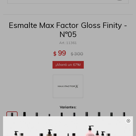
Esmalte Max Factor Gloss Finity -
Nº05
11361
99
$
300
$
67
Variantes:

MÉTODOS Y COSTOS DE ENVÍO