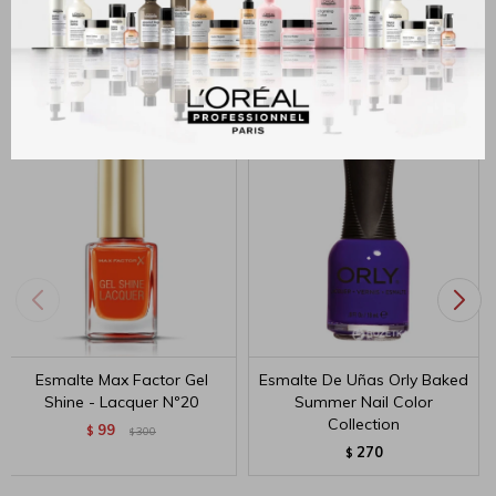
Productos que te pueden interesar
Esmalte Max Factor Gel
Esmalte De Uñas Orly Baked
Shine - Lacquer Nº20
Summer Nail Color
Collection
99
$
300
$
270
$