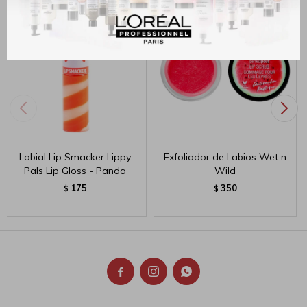
Labial Lip Smacker Lippy
Exfoliador de Labios Wet n
Pals Lip Gloss - Panda
Wild
175
350
$
$


