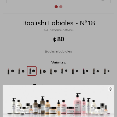
Baolishi Labiales - N°18
5156654545454
80
$
Baolishi Labiales
Variantes:
MÉTODOS Y COSTOS DE ENVÍO

Productos que te pueden interesar