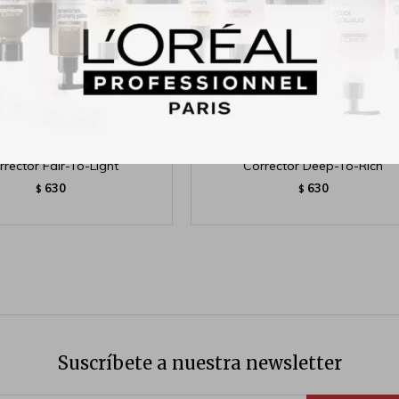
ians Formula Butter Glow
Physicians Formula Butter Gl
rrector Fair-To-Light
Corrector Deep-To-Rich
630
630
$
$
Suscríbete a nuestra newsletter