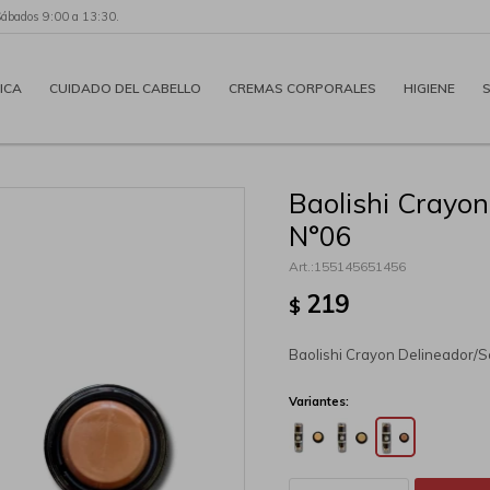
Sábados 9:00 a 13:30.
ICA
CUIDADO DEL CABELLO
CREMAS CORPORALES
HIGIENE
Baolishi Crayo
N°06
155145651456
219
$
Baolishi Crayon Delineador/
Variantes: