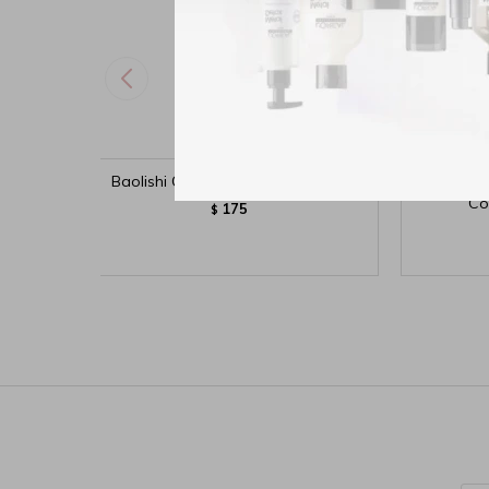
Baolishi Corrector Liquido - N°01
Physic
Co
175
$