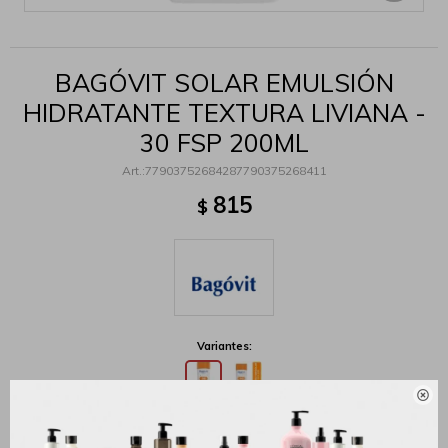
BAGÓVIT SOLAR EMULSIÓN
HIDRATANTE TEXTURA LIVIANA -
30 FSP 200ML
77903752684287790375268411
815
$
Variantes:

MÉTODOS Y COSTOS DE ENVÍO