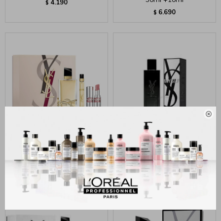
4.190
$
6.690
$

Yves Saint Laurent Libre Edp
Yves Saint Laurent Myslf Edp
90 Ml + 10 Ml + Lipstick
60 Ml
8.890
6.990
$
$