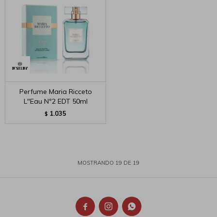
Perfume Maria Ricceto
L"Eau Nº2 EDT 50ml
1.035
$
MOSTRANDO
19
DE
19


