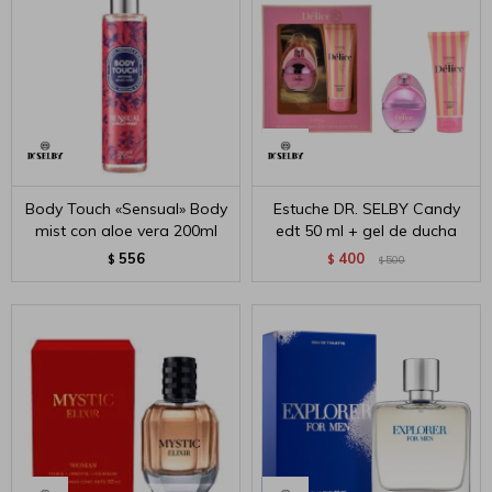
Body Touch «Sensual» Body
Estuche DR. SELBY Candy
mist con aloe vera 200ml
edt 50 ml + gel de ducha
556
400
$
$
500
$