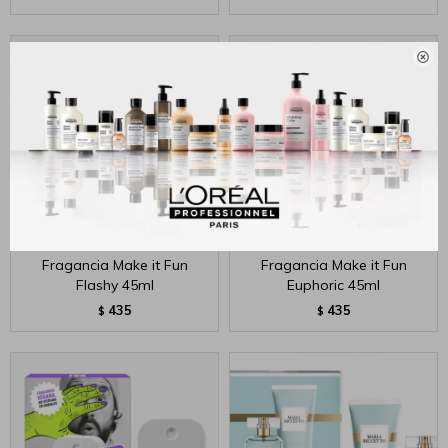

Fragancia Make it Fun
Fragancia Make it Fun
Flashy 45ml
Euphoric 45ml
435
435
$
$