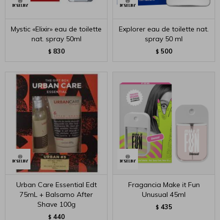
Mystic «Elixir» eau de toilette
Explorer eau de toilette nat.
nat. spray 50ml
spray 50 ml
830
500
$
$
Urban Care Essential Edt
Fragancia Make it Fun
75mL + Balsamo After
Unusual 45ml
Shave 100g
435
$
440
$