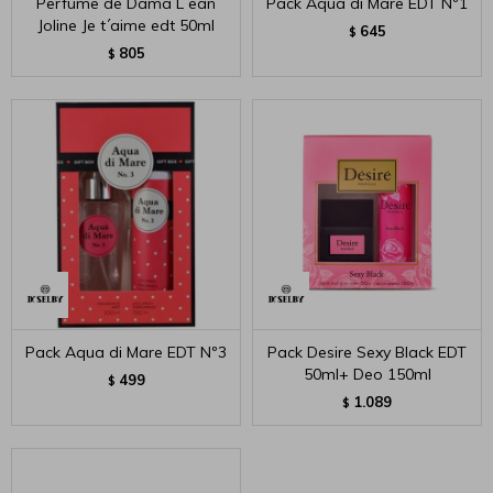
Perfume de Dama L´ean
Pack Aqua di Mare EDT Nº1
Joline Je t´aime edt 50ml
645
$
805
$
Pack Aqua di Mare EDT Nº3
Pack Desire Sexy Black EDT
50ml+ Deo 150ml
499
$
1.089
$