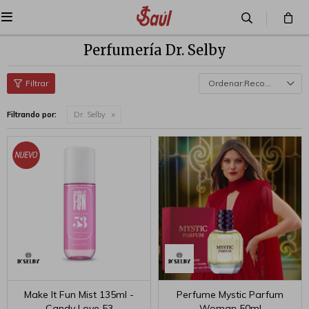

Perfumería Dr. Selby
Recomendados
Filtrando por:
Dr. Selby
Make It Fun Mist 135ml -
Perfume Mystic Parfum
Candy Love 53
Woman 50ml