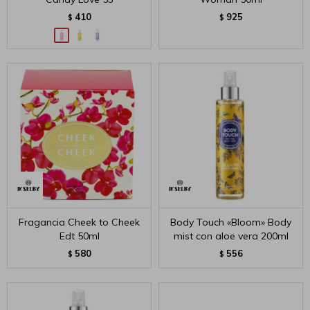
410
925
$
$
Fragancia Cheek to Cheek
Body Touch «Bloom» Body
Edt 50ml
mist con aloe vera 200ml
580
556
$
$