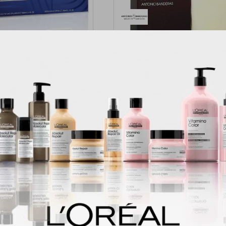
Hombre Antonio Banderas
Perfume para Hombre Anton
Seduction EDT 100ml +
Banderas Diavolo - EDT 200
esodorante 150ml
1.290
$
1.433
$
1.690
$
1.878
$