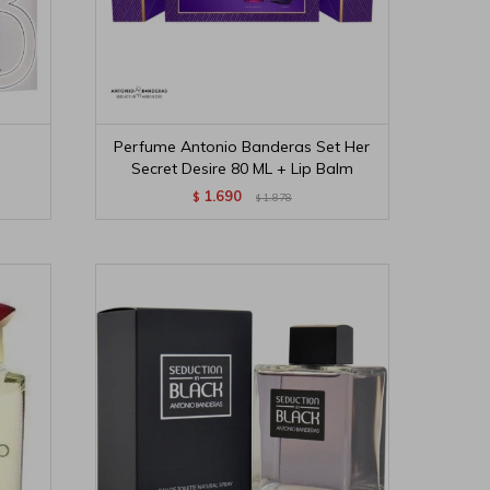
Perfume Antonio Banderas Set Her
Secret Desire 80 ML + Lip Balm
1.690
$
1.878
$