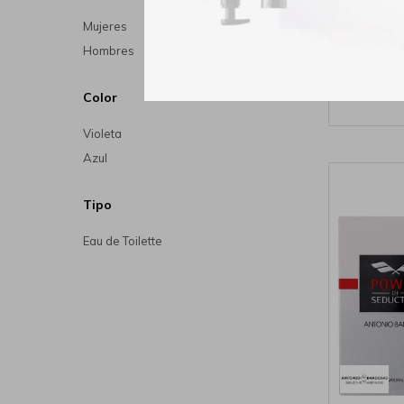
Mujeres
Perfu
Hombres
Banderas 
Color
Violeta
Azul
Tipo
Eau de Toilette