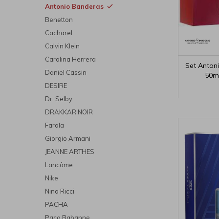
Antonio Banderas
Benetton
Cacharel
Calvin Klein
Carolina Herrera
Set Anton
Daniel Cassin
50ml
DESIRE
Dr. Selby
DRAKKAR NOIR
Farala
Giorgio Armani
JEANNE ARTHES
Lancôme
Nike
Nina Ricci
PACHA
Paco Rabanne