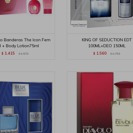
io Banderas The Icon Fem
KING OF SEDUCTION EDT
 + Body Lotion75ml
100ML+DEO 150ML
1.415
1.560
$
1.572
$
1.733
$
$