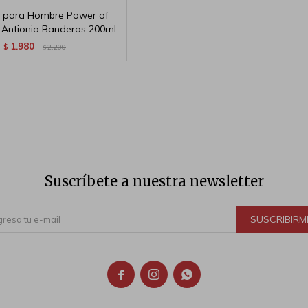
 para Hombre Power of
 Antionio Banderas 200ml
1.980
$
2.200
$
Suscríbete a nuestra newsletter
SUSCRIBIRM


