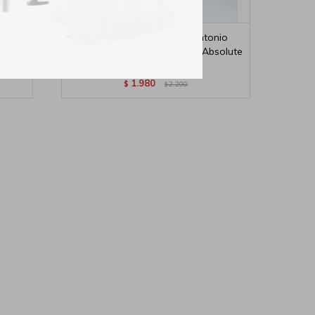
io
Perfume para Hombre Antonio
EDT
Banderas King Of Seduction Absolute
EDT 200ml
1.980
$
2.200
$