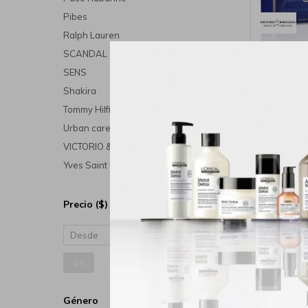
Pibes
Ralph Lauren
SCANDAL
Set para 
Blue 
SENS
D
Shakira
Tommy Hilfiger
Urban care
VICTORIO & LUCCHINO
Yves Saint Laurent
Precio
($)
OK
Género