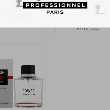
me para Mujer Antonio
Perfume para Hombre Anton
Blue Seduction EDT 200ml
Banders King Of Seduction 
200ml
1.980
$
2.200
$
1.980
$
2.200
$