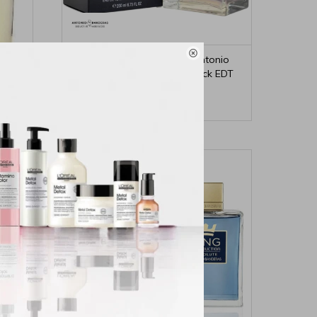

io
Perfume para Hombre Antonio
ml
Banderas Seduction in Black EDT
200ml
1.980
$
2.200
$