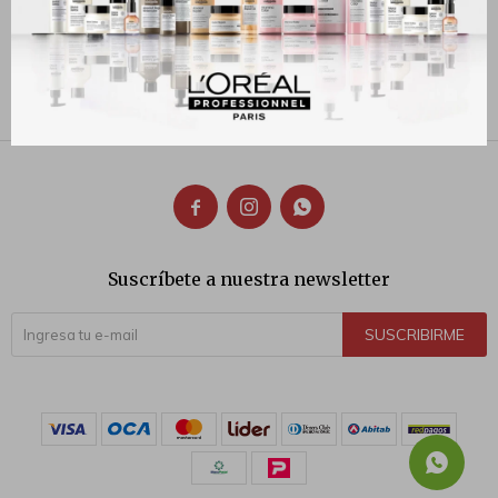
EDT 100ml + Desodorante
3.590
$
150ml
1.690
$
1.878
$



Suscríbete a nuestra newsletter
SUSCRIBIRME