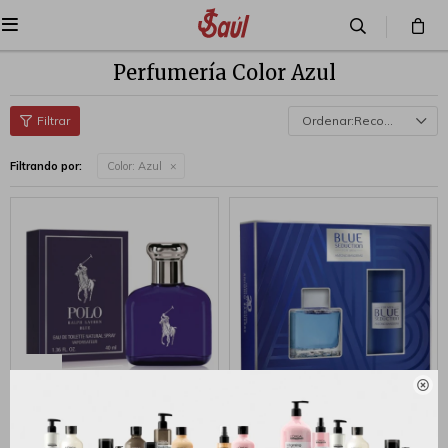

Perfumería Color Azul
Recomendados
Filtrando por:
Color:
Azul

RALPH LAUREN POLO BLUE
Set para Hombre Antonio
EDT 40ML
Banderas Blue Seduction