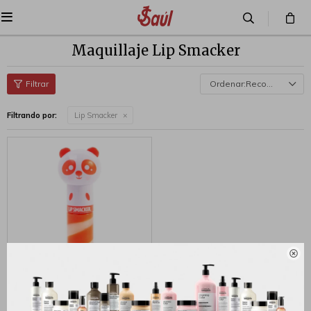

Maquillaje Lip Smacker
Recomendados
Filtrando por:
Lip Smacker

Labial Lip Smacker Lippy
Pals Lip Gloss - Panda