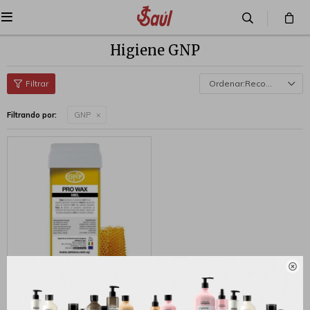

Higiene GNP
Recomendados
Filtrando por:
GNP

GNP CARTUCHO CERA
DEPILACION ROLL-ON - GNP