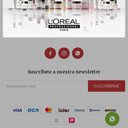
CARTUCHO CERA
DEPILACION ROLL-ON MIEL
90
$



Suscríbete a nuestra newsletter
SUSCRIBIRME