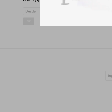
Precio
($)
OK