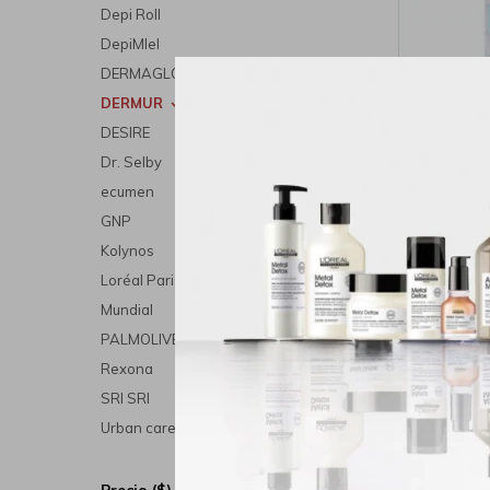
Depi Roll
DepiMIel
DERMAGLOS
DERMUR
DESIRE
Dermur A
Dr. Selby
Bar
ecumen
GNP
Kolynos
Loréal Paris
Mundial
PALMOLIVE
Rexona
SRI SRI
Urban care