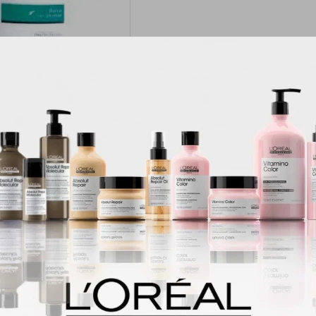
nhydral Desodorante en
ra sin Alcohol 50gr
745
$