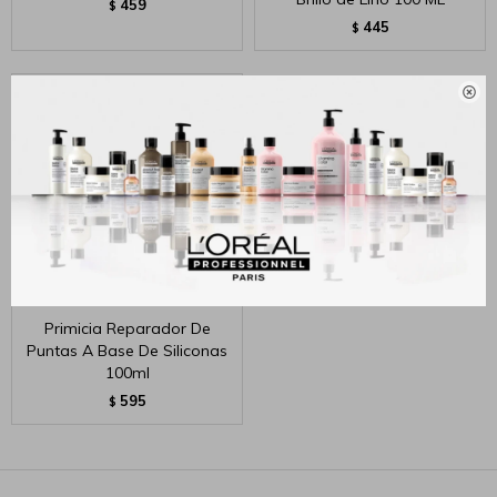
459
$
445
$

Primicia Reparador De
Puntas A Base De Siliconas
100ml
595
$