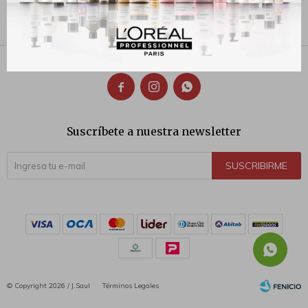
130
$



Suscríbete a nuestra newsletter
SUSCRIBIRME
© Copyright 2026 / J.Saul
Términos Legales