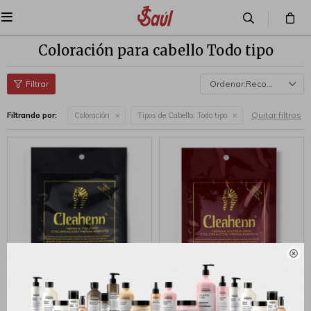

Coloración para cabello Todo tipo
Recomendados
Quitar filtros
Filtrando por:
Coloración
Tipos de Cabello:
Todo tipo

Henna Cleanhenn Polvo
Henna CLEAHENN Polvo
Tiziano
Rojo