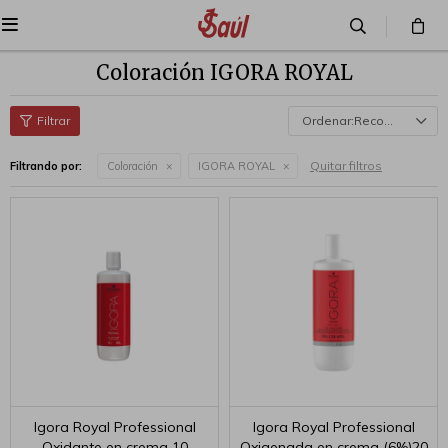

Coloración IGORA ROYAL
Recomendados
Quitar filtros
Filtrando por:
Coloración
IGORA ROYAL
Igora Royal Professional
Igora Royal Professional
Oxidante en crema 10
Oxigenada en crema (6%)20