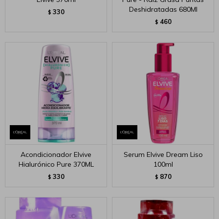
Deshidratadas 680Ml
330
$
460
$
Acondicionador Elvive
Serum Elvive Dream Liso
Hialurónico Pure 370ML
100ml
330
870
$
$