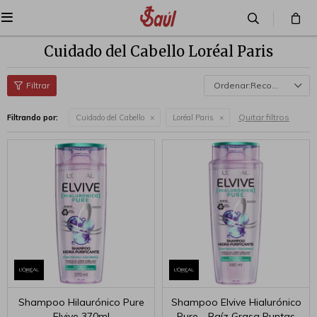

Cuidado del Cabello Loréal Paris
Recomendados
Quitar filtros
Filtrando por:
Cuidado del Cabello
Loréal Paris
Shampoo Hilaurónico Pure
Shampoo Elvive Hialurónico
Elvive 370ml
Pure - Raíz Grasa Puntas