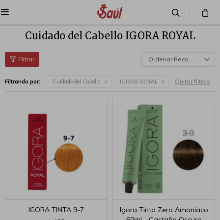

Cuidado del Cabello IGORA ROYAL
Recomendados
Quitar filtros
Filtrando por:
Cuidado del Cabello
IGORA ROYAL
IGORA TINTA 9-7
Igora Tinta Zero Amoniaco
60ml - Castaño Oscuro