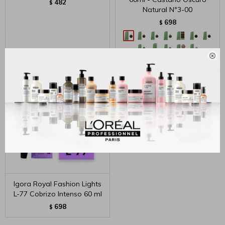
482
$
Natural Nº3-00
698
$

Igora Royal Fashion Lights
L-77 Cobrizo Intenso 60 ml
698
$