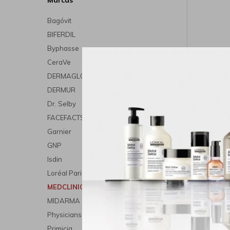
Marcas
Bagóvit
BIFERDIL
Byphasse
CeraVe
Medclinic
DERMAGLOS
DERMUR
Dr. Selby
FACEFACTS
Garnier
GNP
Isdin
Loréal Paris
MEDCLINICAL
MIDARMA
Physicians Formula
Primicia