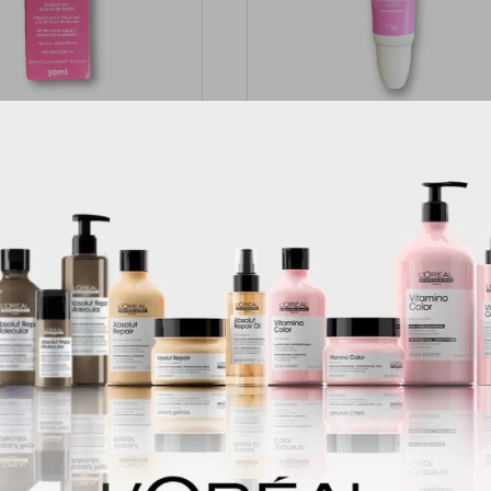
al Sérum Facial Aclarador
Medclinical Contorno De Ojos
Hidratante 30ml
440
$
400
$