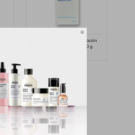

 15g
Medclinical Crema Hidratación
Intensa Urea Loción 150 g
300
$