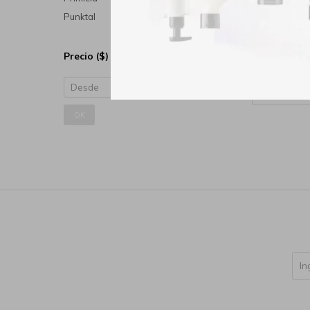
Punktal
Precio
($)
Medclin
OK