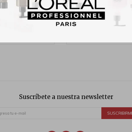
ical Espuma De Limpieza
Medclinical Crema Hidratan
Facial 150ml
Antioxidante 50g
300
400
$
$
Suscríbete a nuestra newsletter
SUSCRIBIRM