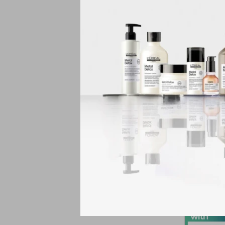
maquillaje con u
Ingredientes des
bruja, colágeno v
tonificada e hidr
Mejora la tez: es
minimizar los por
Para todos los t
imprimación funci
Libre de cruelda
siempre son libr