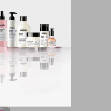
nilla, hamamelis de
eja la piel fresca,
 la humedad y
ada, este spray de
rueban en animales y