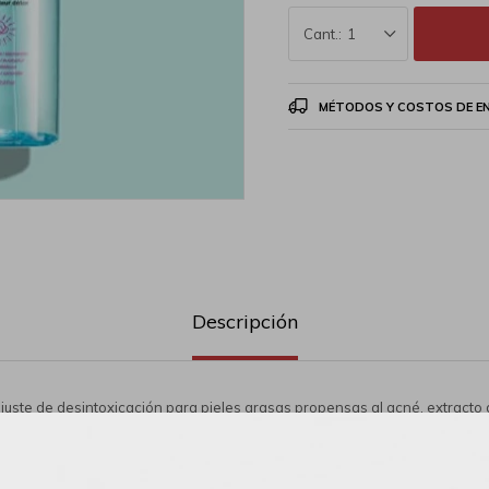
1
MÉTODOS Y COSTOS DE E
Descripción
juste de desintoxicación para pieles grasas propensas al acné, extracto d
o, combate el acné, manchas, antioxidantes.
e el maquillaje: bloquea tu aspecto con la ayuda de esta niebla ultrafi