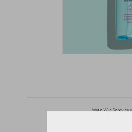
Wet n Wild Spray de a
manzanilla, colágen
Ajusta suavement