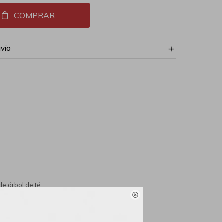
COMPRAR
NVÍO
e árbol de té,

na que establece el