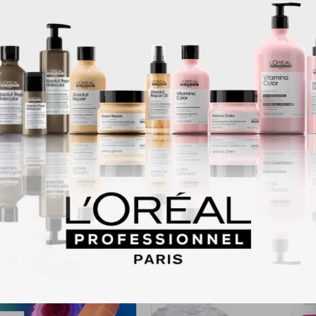
n fuerte agarre y un acabado natural.
intoxicantes: formulado con una mezcla nutritiva de extracto de manza
egetal, extracto de árbol de té y aceite de eucalipto, este spray fijador d
atada.
ta mezcla purificadora de ingredientes ayuda a calmar la piel, retener
os.
ipos de piel: ya sea que tengas piel naturalmente seca, grasa o combin
ona de maravilla en cualquier tipo de piel.
d animal y vegano: los productos de maquillaje Wet n Wild nunca se p
es de crueldad.
Productos que te pueden interesar