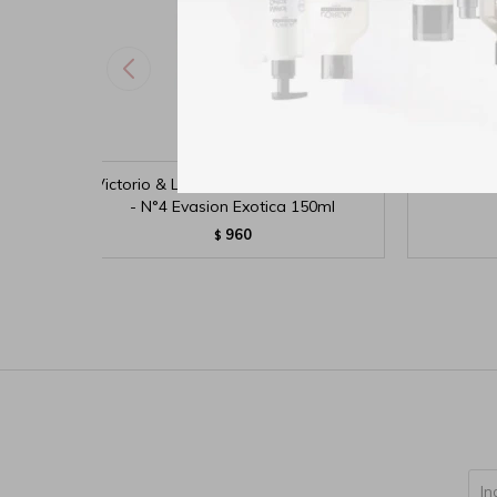
Victorio & Lucchino Aguas Masculinas
Mis Cassa
- N°4 Evasion Exotica 150ml
960
$