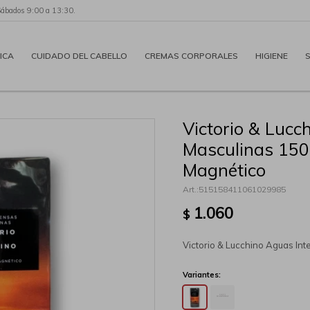
Sábados 9:00 a 13:30.
ICA
CUIDADO DEL CABELLO
CREMAS CORPORALES
HIGIENE
Victorio & Lucc
Masculinas 150
Magnético
515158411061029985
1.060
$
Victorio & Lucchino Aguas In
Variantes: