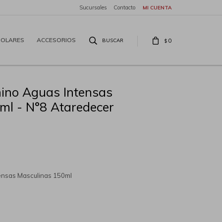
Sucursales
Contacto
SOLARES
ACCESORIOS
0
$
hino Aguas Intensas
ml - N°8 Ataredecer
tensas Masculinas 150ml