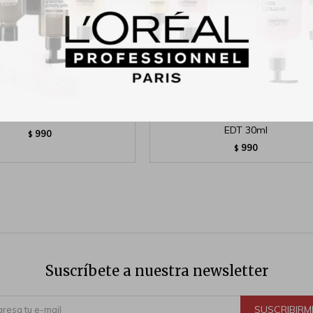
ndra Pack Edp 100ml+Body
Eau de Prep Tommy Tommy Hilf
EDT 30ml
990
$
990
$
Suscríbete a nuestra newsletter
SUSCRIBIRM