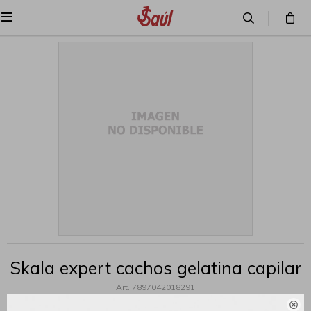

Skala expert cachos gelatina capilar
7897042018291
Skala expert cachos gelatina capilar
