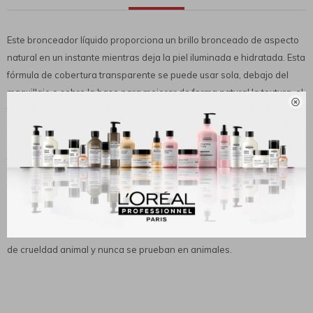
Este bronceador líquido proporciona un brillo bronceado de aspecto
natural en un instante mientras deja la piel iluminada e hidratada. Esta
fórmula de cobertura transparente se puede usar sola, debajo del
maquillaje o sobre la base para mejorar de forma natural la textura, el

tono y la apariencia de la piel.
Nutritivo + Hidratante: elaborado con minerales iluminadores y una
mezcla de manteca de Murumuru, manteca de Cupuaçu y manteca de
Tucuma del Amazonas rico en nutrientes, este maquillaje para la piel
está repleto de ácidos grasos esenciales y provitaminas que
suavizan, acondicionan e hidratan. la piel.
Libre de crueldad: todas las bases, maquillajes para ojos, lápices
labiales y otros cosméticos de Physicians Formula siempre son libres
de crueldad animal y nunca se prueban en animales.