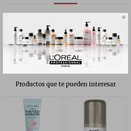
Diamond Lip Plumper es más que un simple brillo de labios: es un

suero de brillo híbrido ultrahidratante que nutre los labios, al tiempo
que los realza para que se vean más carnosos y flexibles. Mezclado
con Lustrous Diamond Dust genuino, este tesoro de brillo de labios
proporciona un brillo similar al de una piedra preciosa en una sola
pasada para una sonrisa que es aún más preciosa.
Productos que te pueden interesar