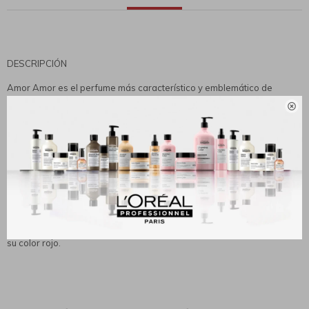
DESCRIPCIÓN
Amor Amor es el perfume más característico y emblemático de
Cacharel, una fragancia que representa el amor más puro y sincero

entre dos personas que atraviesan las diferentes etapas del amor,
ideal para mujeres enamoradas, románticas, mujeres enamoradas
llenas de pasión, mujeres sensibles y emblemáticas. Sus notas de
salida son grosellas y notas de frutas de pomelo rosa combinadas
con notas cítricas, sus notas de corazón jazmín, rosas y flor de melati
que dan paso a notas de fondo de vainilla y notas dulces y cálidas de
cedro. Su envase representa el amor más intenso y apasionado por
su color rojo.