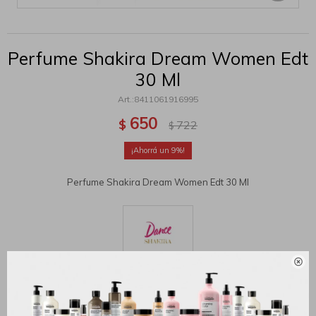
Perfume Shakira Dream Women Edt
30 Ml
8411061916995
650
$
722
$
9
Perfume Shakira Dream Women Edt 30 Ml

MÉTODOS Y COSTOS DE ENVÍO