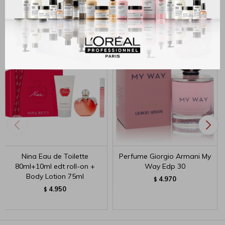
Productos que te pueden interesar
Nina Eau de Toilette
Perfume Giorgio Armani My
80ml+10ml edt roll-on +
Way Edp 30
Body Lotion 75ml
4.970
$
4.950
$