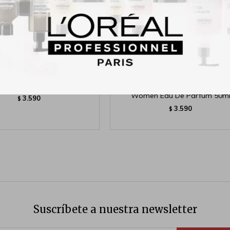
12 Vip Rosé Nyc Elixir 30ml
Giorgio Armani Si Passione Eclat
Women Eau De Parfum 50m
3.590
$
3.590
$
Suscríbete a nuestra newsletter