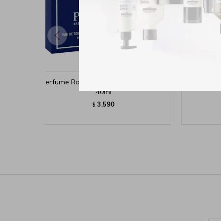
Perfume Ralph Lauren Polo Blue EDT -
Perfume 2
40ml
3.590
$