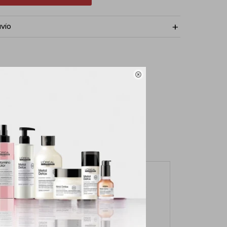
NVÍO
