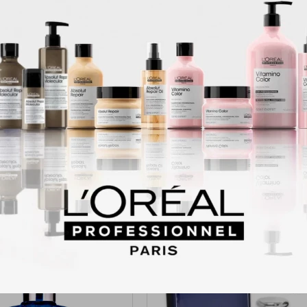
aco Rabanne grabado en metal. Un choque olfativo entre el vibrante incien
 magnética.
r Fresco
n y Pimienta Rosa.
ienso y Lavanda.
 Tonka y Ámbar.
Productos que te pueden interesar