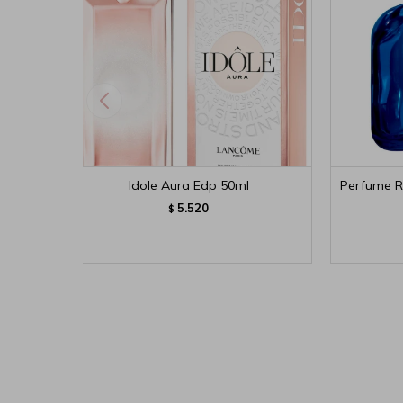
Idole Aura Edp 50ml
Perfume R
5.520
$