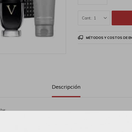
1
MÉTODOS Y COSTOS DE E
Descripción
che:
zador 100 ml + Gel De Ducha 100ml