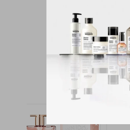
El icónico estilo de P
extrema. Una victoria
Familia olfativa: Ámba
Notas de salida: Limó
Notas de corazón: Inc
Notas de fondo: Haba