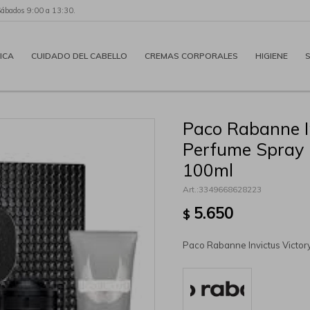
Sábados 9:00 a 13:30.
ICA
CUIDADO DEL CABELLO
CREMAS CORPORALES
HIGIENE
Paco Rabanne I
Perfume Spray 
100ml
3349668628223
5.650
$
Paco Rabanne Invictus Victo