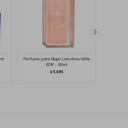
ml
Perfume para Mujer Lancôme Idôle
Perfume p
EDP - 50ml
5.690
$