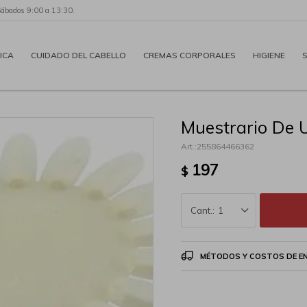
Sábados 9:00 a 13:30.
ICA
CUIDADO DEL CABELLO
CREMAS CORPORALES
HIGIENE
Muestrario De 
255864466362
197
$
1
MÉTODOS Y COSTOS DE E