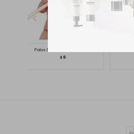
Palos De Naranjo Para Uñas
8
$