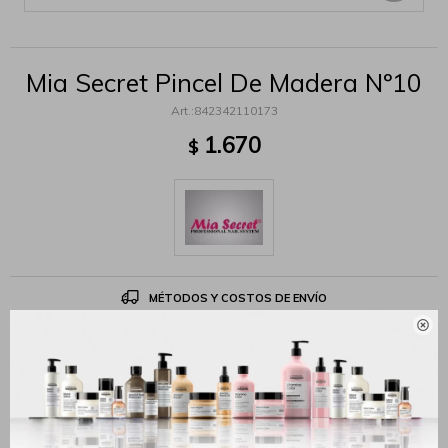
Mia Secret Pincel De Madera Nº10
842342110173
1.670
$
MÉTODOS Y COSTOS DE ENVÍO

Productos que te pueden interesar