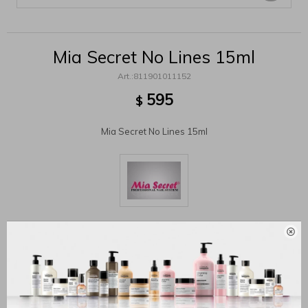
Mia Secret No Lines 15ml
811901011152
595
$
Mia Secret No Lines 15ml

MÉTODOS Y COSTOS DE ENVÍO
Productos que te pueden interesar