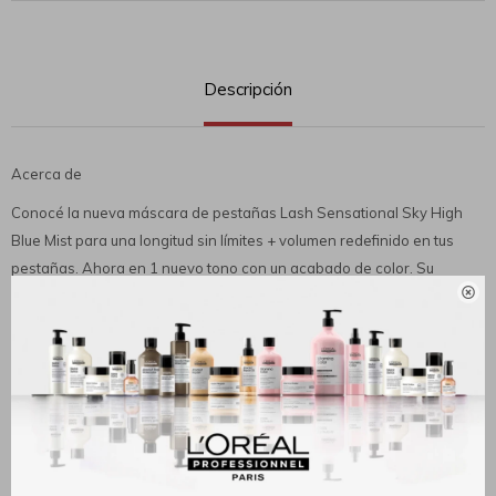
Descripción
Acerca de
Conocé la nueva máscara de pestañas Lash Sensational Sky High
Blue Mist para una longitud sin límites + volumen redefinido en tus
pestañas. Ahora en 1 nuevo tono con un acabado de color. Su

innovador cepillo cónico flexible alcanza cada una de tus pestañas
sin dejar grumos y su fórmula, con extracto de bambú y pigmentos de
colores es ligera y súper fácil de aplicar. Consigue unas
#PESTAÑASCONALTURA con un acabado con color azul.
Beneficios
Para conseguir unas PESTAÑAS CON ALTURA y acabado de color,
aplicá Sky High Colors desde la raíz hasta las puntas con