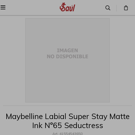

Maybelline Labial Super Stay Matte
Ink N°65 Seductress
41554543650