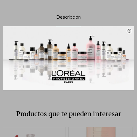
Descripción

Descripción
Descubre el nuevo labial líquido SuperStay Vinyl Ink de Maybelline. Le
da a tus labios un acabado tipo vinilo que no se corre y dura hasta 16
horas. Este lipstick de larga duración tiene una fórmula que desafía
las manchas y transferencia. Además proporciona un brillo
instantáneo al terminar la aplicación.
Productos que te pueden interesar