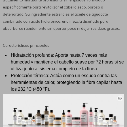
tratamiento hidratante profesional sin enjuague, formulado
específicamente para revitalizar el cabello seco, poroso o
deteriorado. Su ingrediente estrella es el aceite de aguacate
combinado con ácido hialurónico, una mezcla diseñada para
absorberse rápidamente sin aportar peso ni dejar residuos grasos.
Características principales
Hidratación profunda: Aporta hasta 7 veces más
humedad y mantiene el cabello suave por 72 horas si se
utiliza junto al sistema completo de la línea.
Protección térmica: Actúa como un escudo contra las
herramientas de calor, protegiendo la fibra capilar hasta
los 232 °C (450 °F).
Control de frizz: Sella la cutícula de forma inmediata,

reduciendo notablemente el encrespamiento y las
puntas abiertas.
Brillo extremo: Duplica el brillo natural del cabello,
dejándolo con un acabado sedoso y saludable.