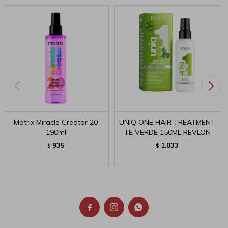
Matrix Miracle Creator 20
UNIQ ONE HAIR TREATMENT
190ml
TE VERDE 150ML REVLON
935
1.033
$
$


