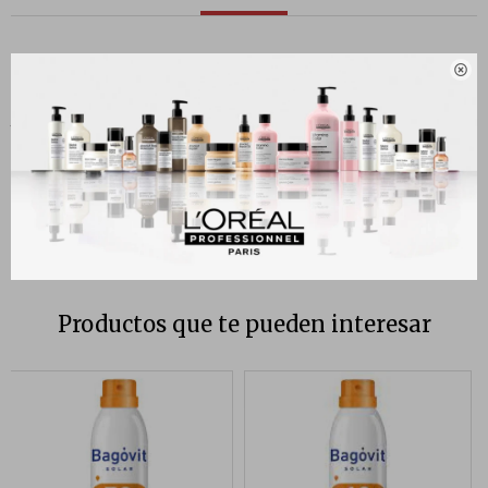
Descripción

UV Defender Fluido Invisible cuidado diario anti-fotoenvejecimiento,
te brinda la protección FPS 50+ más invisible con la más alta
resistencia para prevenir los signos de la edad. Su textura es ideal
siendo 11 veces más ligera que un cuidado clásico FPS 50+. Además,
reduce 7 años de manchas solares en 3 meses.
Productos que te pueden interesar