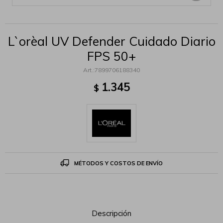
L`orèal UV Defender Cuidado Diario
FPS 50+
7899706188340
1.345
$
MÉTODOS Y COSTOS DE ENVÍO
Descripción