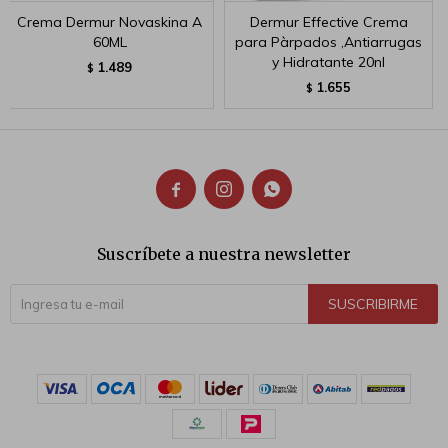
Crema Dermur Novaskina A
Dermur Effective Crema
60ML
para Pàrpados ,Antiarrugas
y Hidratante 20nl
1.489
$
1.655
$



Suscríbete a nuestra newsletter
SUSCRIBIRME