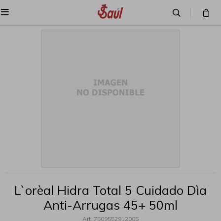

L`orèal Hidra Total 5 Cuidado Dìa
Anti-Arrugas 45+ 50ml
7509552912005