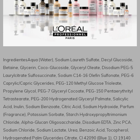
Acniben® Limpiador Matificante limpia la piel grasa o con tendencia
acneica sin resecar. Gracias a su fórmula, desobstruye los poros,
elimina las impurezas y reduce el exceso de sebo, dejando la piel
fresca y matiﬁcada.
Ingredientes
IngredientesAqua (Water), Sodium Laureth Sulfate, Decyl Glucoside,
Betaine, Glycerin, Coco-Glucoside, Glyceryl Oleate, Disodium PEG-5
Laurylcitrate Sulfosuccinate, Sodium C14-16 Oleﬁn Sulfonate, PEG-6
Caprylic/Capric Glycerides, PEG-120 Methyl Glucose Trioleate,
Propylene Glycol, PEG-7 Glyceryl Cocoate, PEG-150 Pentaerythrityl
Tetrastearate, PEG-200 Hydrogenated Glyceryl Palmate, Salicylic
Acid, Inulin, Sodium Benzoate, Citric Acid, Sodium Hydroxide, Parfum
(Fragrance), Potassium Sorbate, Starch Hydroxypropyltrimonium
Chloride, Alpha-Glucan Oligosaccharide, Disodium EDTA, Zinc PCA,
Sodium Chloride, Sodium Lactate, Urea, Benzoic Acid, Tocopherol,
Hydrogenated Palm Glycerides Citrate, CI 42090 (Blue 1), CI 19140