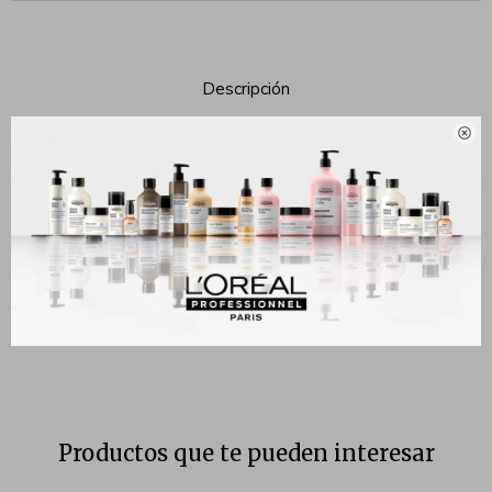
Descripción

El Tratamiento Hidratante con color Todo en Uno Tono Claro de
Garnier Express Aclara corrige imperfecciones, reduce el aspecto de
las manchas y unifica el tono de la piel, mientras ayuda a protegerla
del sol gracias a su factor de protección solar 50. La cobertura es
instántanea con un efecto anti manchas y anti-imperfecciones. Su
textura ligera y fluida es apta para todo tipo de pieles y fue
dermatológicamente probada.
Productos que te pueden interesar