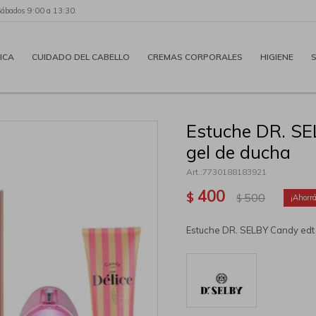
Sábados 9:00 a 13:30.
ICA
CUIDADO DEL CABELLO
CREMAS CORPORALES
HIGIENE
Estuche DR. SE
gel de ducha
7730188183921
400
$
500
$
Estuche DR. SELBY Candy edt 