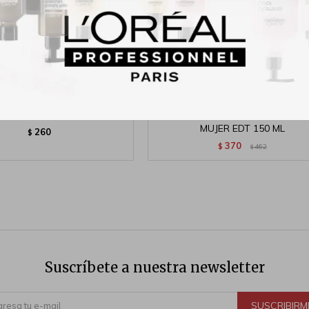
 Splash Pibe`s 125ml
NIKE SENSUAL TOUCH PERFU
MUJER EDT 150 ML
260
$
370
$
462
$
Suscríbete a nuestra newsletter
SUSCRIBIRM