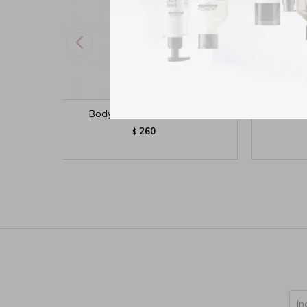
Body Splash Pibe´s Club
Body
260
$